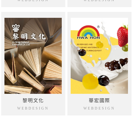
WEBDESIGN
WEBDESIGN
黎明文化
華宏國際
WEBDESIGN
WEBDESIGN