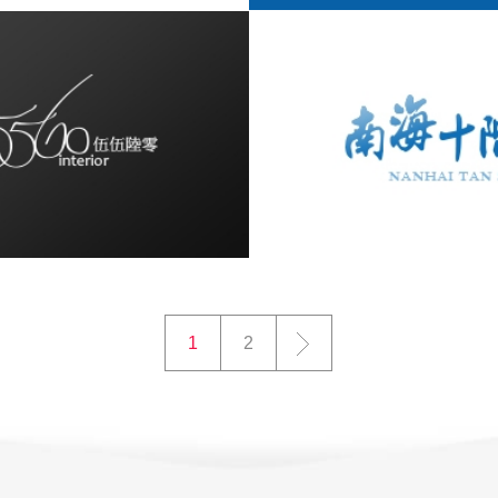
1
2
>