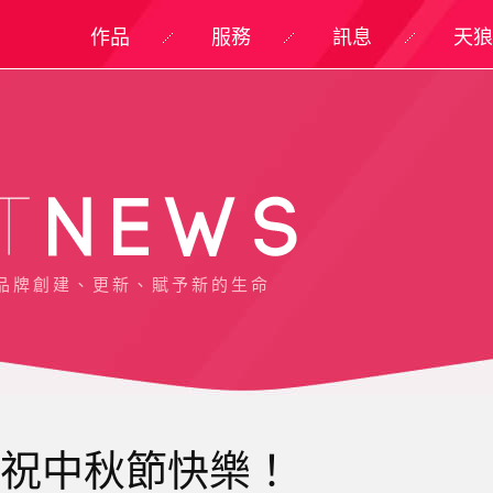
作品
服務
訊息
天狼
品牌創建、更新、賦予新的生命
 祝中秋節快樂！