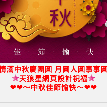
情滿中秋慶團圓 月圓人圓事事
天狼星網頁設計祝福
❤❤
～中秋佳節愉快～
❤❤