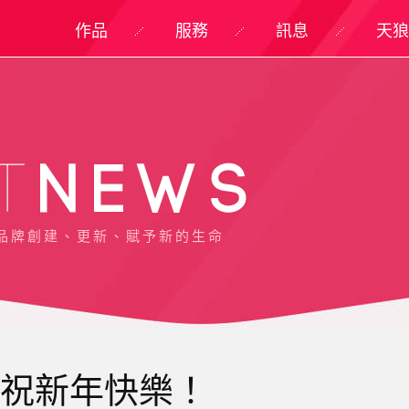
作品
服務
訊息
天狼
品牌創建、更新、賦予新的生命
 祝新年快樂！