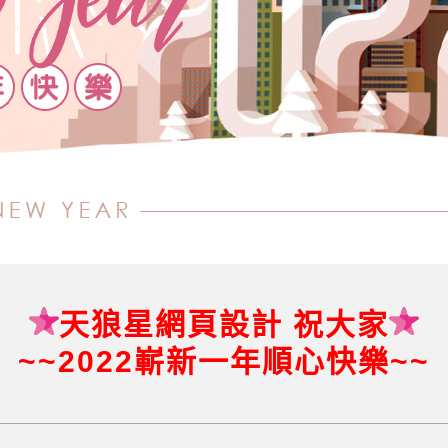
天狼星網頁設計 祝大家
~~2022嶄新一年順心快樂~~