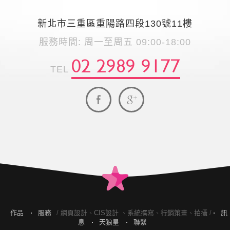
新北市三重區重陽路四段130號11樓
服務時間: 周一至周五 09:00-18:00
02 2989 9177
TEL
作品
服務
/
網頁設計
、
CIS設計
、
系統撰寫
、
行銷策畫
、
拍攝
/
訊
息
天狼星
聯繫