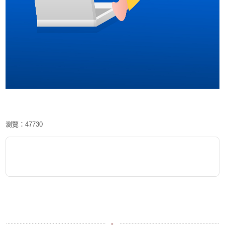
瀏覽：47730