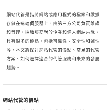
網站代管是指將網站或應用程式的檔案和數據
存儲在遠端伺服器上，由第三方公司負責維護
和管理，這種服務對於企業和個人網站來說，
具有很多的優點，包括可靠性、安全性和彈性
等，本文將探討網站代管的優點、常見的代管
方案、如何選擇適合的代管服務和未來的發展
趨勢。
網站代管的優點