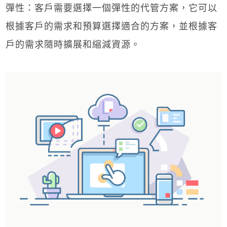
彈性：客戶需要選擇一個彈性的代管方案，它可以
根據客戶的需求和預算選擇適合的方案，並根據客
戶的需求隨時擴展和縮減資源。