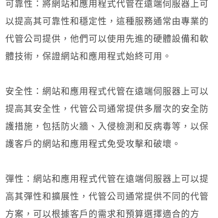
可靠性：將網站和應用程式代管在遠端伺服器上可
以提高其可靠性和穩定性，這種服務通常由專業的
代管公司提供，他們可以使用先進的硬體設備和軟
體技術，保證網站和應用程式始終可用。
安全性：網站和應用程式代管在遠端伺服器上可以
提高其安全性，代管公司通常提供多層次的安全防
護措施，包括防火牆、入侵檢測和反病毒等，以保
護客戶的網站和應用程式免受攻擊和破壞。
彈性：網站和應用程式代管在遠端伺服器上可以提
高其彈性和擴展性，代管公司通常提供不同的代管
方案，可以根據客戶的需求和預算選擇適合的方