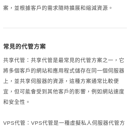
案，並根據客戶的需求隨時擴展和縮減資源。
常見的代管方案
共享代管：共享代管是最常見的代管方案之一，它
將多個客戶的網站和應用程式儲存在同一個伺服器
上，並共享伺服器的資源，這種方案通常比較便
宜，但可能會受到其他客戶的影響，例如網站速度
和安全性。
VPS代管：VPS代管是一種虛擬私人伺服器代管方